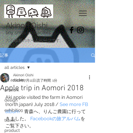
Akinori Oishi
tiny smile characters
​大石暁規のホームページです。
記事
all articles
Akinori Oishi
all articles
2018年7月11日
読了時間: 1分
Apple trip in Aomori 2018
artwork
Aki apple visited the farm in Aomori 
design
(north japan) July 2018 / 
See more FB 
exhibition
album
 - 青森へ、りんご農園に行って
きました。 
Facebookの旅アルバム
を
travel
ご覧下さい。
product