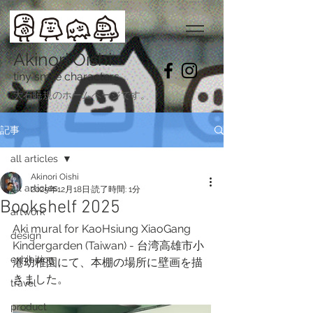
Akinori Oishi
tiny smile characters
​大石暁規のホームページです。
記事
all articles
Akinori Oishi
all articles
2025年12月18日
読了時間: 1分
Bookshelf 2025
artwork
Aki mural for KaoHsiung XiaoGang 
design
Kindergarden (Taiwan) - 台湾高雄市小
exhibition
港幼稚園にて、本棚の場所に壁画を描
きました。 
travel
product