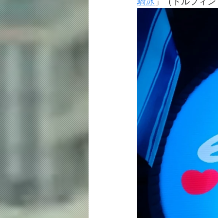
騎冰
」（ドルフィン