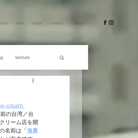
jects
store
about
contact
... More
ng
lecture
ce-cream 
er - 以前の台湾／台
クリーム店を開
の名前は「
海豚