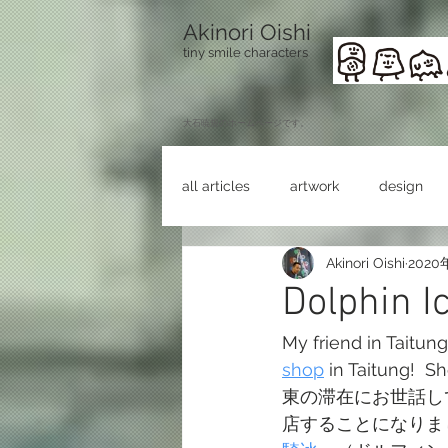
Akinori Oishi
tiny smile characters
​大石暁規のホームページです。
all articles
artwork
design
Akinori Oishi
2020
Dolphin 
My friend in Taitung
shop
 in Taitung! 
東の滞在にお世話し
店することになりま