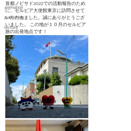
首都ノビサド2022での活動報告のため
animation
に、セルビア大使館東京に訪問させて
いただきました。誠にありがとうござ
publishing
いました。 この地が１０月のセルビア
lecture
旅の出発地点です！