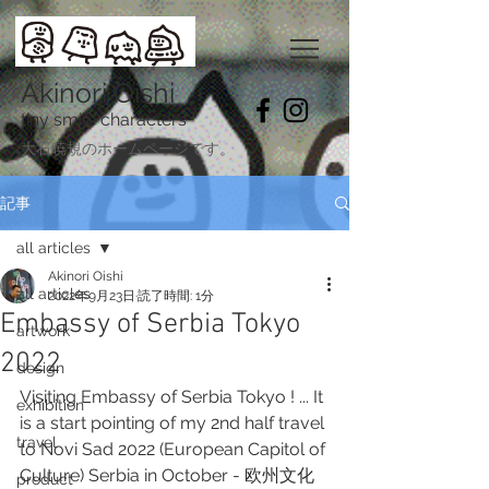
Akinori Oishi
tiny smile characters
​大石暁規のホームページです。
記事
all articles
Akinori Oishi
all articles
2022年9月23日
読了時間: 1分
Embassy of Serbia Tokyo
artwork
2022
design
Visiting Embassy of Serbia Tokyo ! ... It 
exhibition
is a start pointing of my 2nd half travel 
travel
to Novi Sad 2022 (European Capitol of 
Culture) Serbia in October - 欧州文化
product