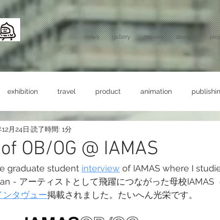
news
gallery
movies
designs
pro
exhibition
travel
product
animation
publishi
年12月24日
読了時間: 1分
w of OB/OG @ IAMAS
he graduate student 
interview
 of IAMAS where I studi
ifu, Japan - アーティストとして飛躍につながった母校IAM
のインタヴュー
掲載されました。たいへん光栄です。