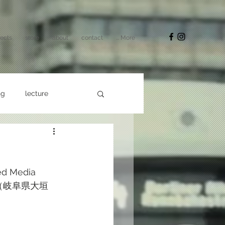
jects
store
about
contact
... More
ng
lecture
ed Media 
AS（岐阜県大垣