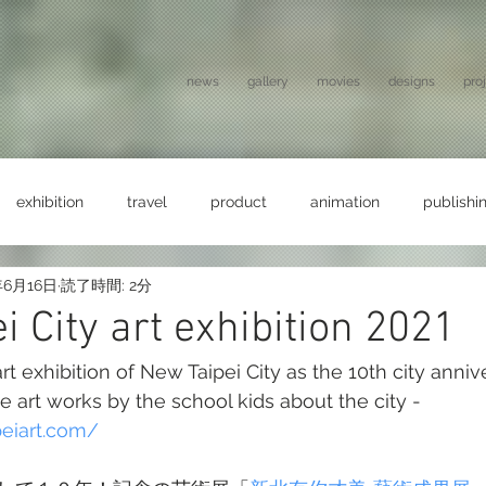
news
gallery
movies
designs
pro
exhibition
travel
product
animation
publishi
年6月16日
読了時間: 2分
i City art exhibition 2021
rt exhibition of New Taipei City as the 10th city annive
e art works by the school kids about the city - 
peiart.com/