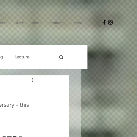
jects
store
about
contact
... More
ng
lecture
rsary - this 