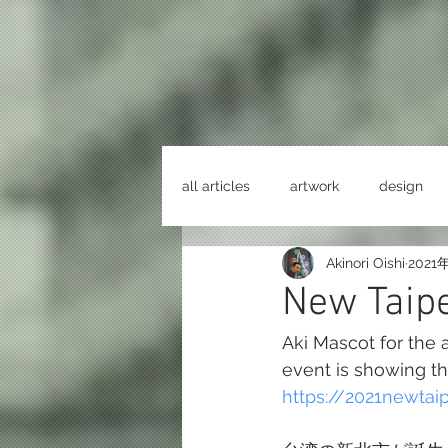
Akinori Oishi
tiny smile characters
​大石暁規のホームページです。
all articles
artwork
design
Akinori Oishi
2021
New Taipe
Aki Mascot for the a
event is showing th
https://2021newtai