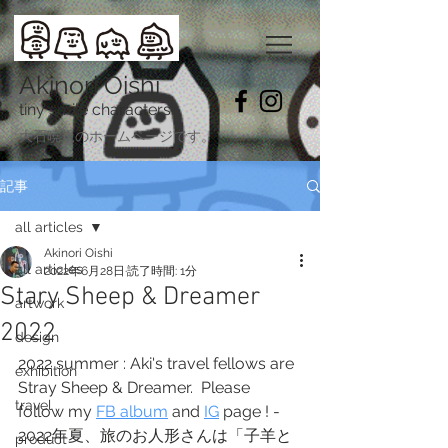
Akinori Oishi
tiny smile characters
​大石暁規のホームページです。
記事
all articles
Akinori Oishi
all articles
2022年6月28日
読了時間: 1分
Stary Sheep & Dreamer
artwork
2022
design
2022 summer : Aki's travel fellows are 
exhibition
Stray Sheep & Dreamer.  Please 
travel
follow my 
FB album
 and 
IG
 page ! - 
2022年夏、旅のお人形さんは「子羊と
product