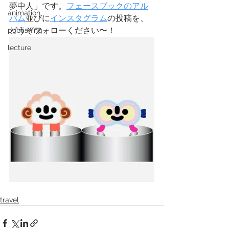
夢中人」です。
フェースブックのアル
animation
バム
並びに
インスタグラム
の投稿を、
どうぞフォローください〜！
publishing
lecture
travel