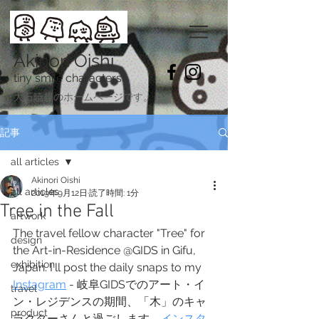
Akinori Oishi
tiny smile characters
​大石暁規のホームページです。
記事
all articles
Akinori Oishi
all articles
2019年9月12日
読了時間: 1分
Tree in the Fall
artwork
The travel fellow character "Tree" for 
design
the Art-in-Residence @GIDS in Gifu, 
exhibition
Japan. I'll post the daily snaps to my 
Instagram
 - 岐阜GIDSでのアート・イ
travel
ン・レジデンスの期間、「木」のキャ
product
ラクターさんと過ごします。
インスタ