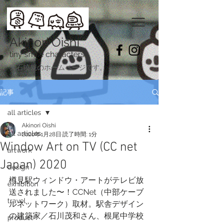
Akinori Oishi
tiny smile characters
​大石暁規のホームページです。
記事
all articles
Akinori Oishi
all articles
2020年1月28日
読了時間: 1分
Window Art on TV (CC net
artwork
Japan) 2020
design
樽見駅ウィンドウ・アートがテレビ放
exhibition
送されました〜！CCNet（中部ケーブ
travel
ルネットワーク）取材。駅舎デザイン
の建築家／石川茂和さん、根尾中学校
product