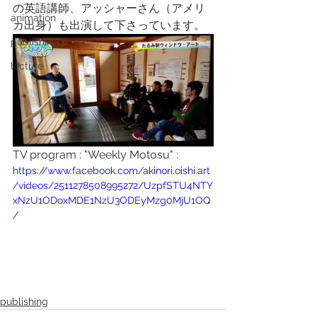
の英語講師、アッシャーさん（アメリ
animation
カ出身）も出演して下さっています。
publishing
lecture
TV program : "Weekly Motosu" :
https://www.facebook.com/akinori.oishi.art
/videos/2511278508995272/UzpfSTU4NTY
xNzU1ODoxMDE1NzU3ODEyMzg0MjU1OQ
/
publishing