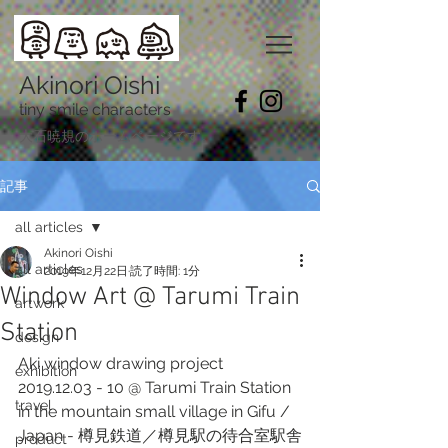
Akinori Oishi
tiny smile characters
​大石暁規のホームページです。
記事
all articles
Akinori Oishi
all articles
2019年12月22日
読了時間: 1分
Window Art @ Tarumi Train
artwork
Station
design
Aki window drawing project 
exhibition
2019.12.03 - 10 @ Tarumi Train Station 
travel
in the mountain small village in Gifu / 
Japan - 樽見鉄道／樽見駅の待合室駅舎
product