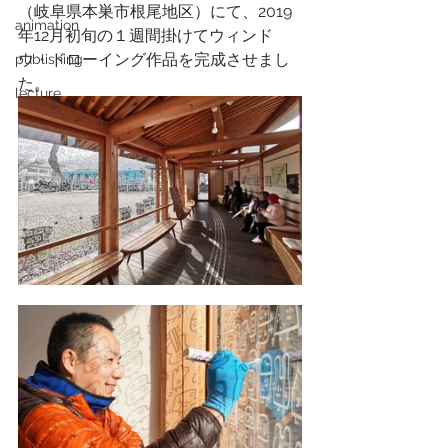
（岐阜県本巣市根尾地区）にて、2019
animation
年12月初旬の１週間掛けてウィンド
ウ・ドローイング作品を完成させまし
publishing
た。
lecture